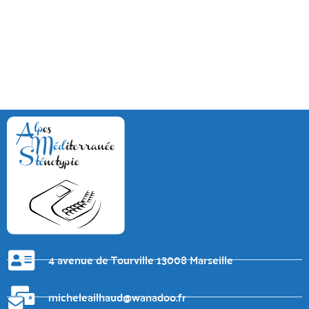
4 avenue de Tourville 13008 Marseille
micheleailhaud@wanadoo.fr