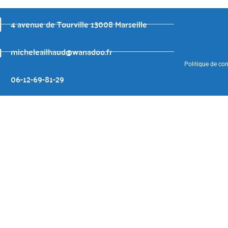
4 avenue de Tourville 13008 Marseille
micheleailhaud@wanadoo.fr
Politique de con
06-12-69-81-29