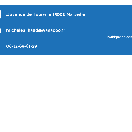
4 avenue de Tourville 13008 Marseille
micheleailhaud@wanadoo.fr
Politique de con
06-12-69-81-29