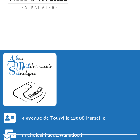
4 avenue de Tourville 13008 Marseille
micheleailhaud@wanadoo.fr